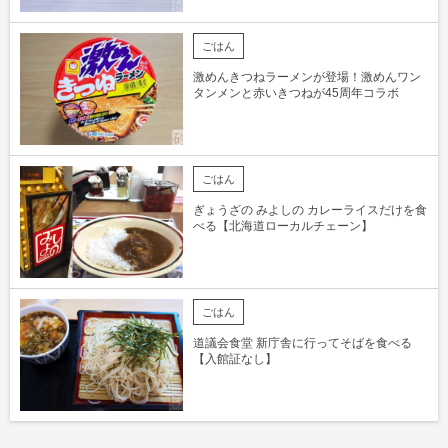
ごはん
激めんきつねラーメンが登場！激めんワン
タンメンと赤いきつねが45周年コラボ
ごはん
ぎょうざの みよしの カレーライスだけを食
べる【北海道ローカルチェーン】
ごはん
道議会食堂 新庁舎に行ってそばを食べる
【入館証なし】