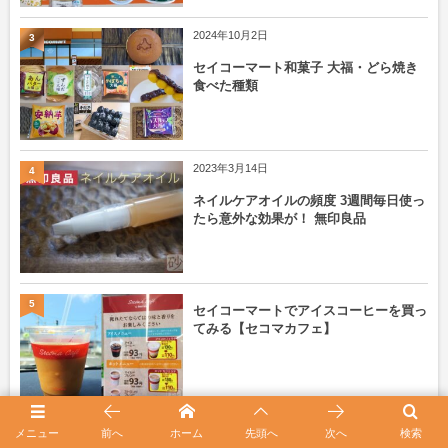
2024年10月2日
3
セイコーマート和菓子 大福・どら焼き
食べた種類
2023年3月14日
4
ネイルケアオイルの頻度 3週間毎日使っ
たら意外な効果が！ 無印良品
5
セイコーマートでアイスコーヒーを買っ
てみる【セコマカフェ】
メニュー
前へ
ホーム
先頭へ
次へ
検索