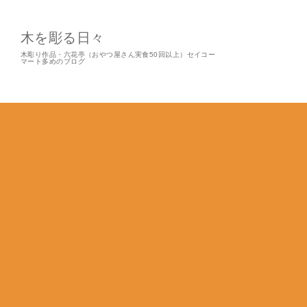
木を彫る日々
木彫り作品・六花亭（おやつ屋さん実食50回以上）セイコー
マート多めのブログ