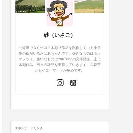
砂（いさご）
北海道で３０年以上木彫り作品を制作している小学
生の孫がいるおばあちゃんです。好きなものはホッ
ケフライ、嫌いなものはYouTubeの文字動画。主に
木彫作品、日々の雑記を更新していきます。六花亭
とセイコーマートが多めです。
スポンサード リンク