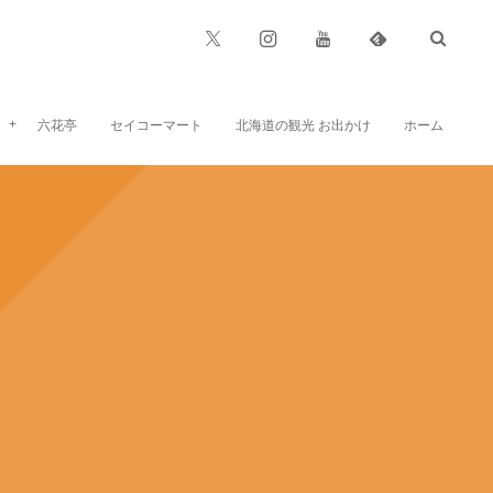
六花亭
セイコーマート
北海道の観光 お出かけ
ホーム
六花亭のお菓子、お食事など