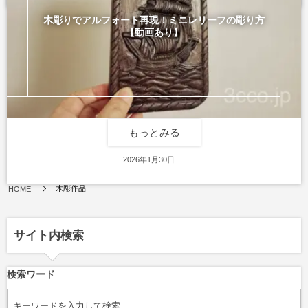
木彫りでアルフォート再現！ミニレリーフの彫り方
【動画あり】
もっとみる
レリーフ
2026年1月30日
木彫作品
HOME
サイト内検索
検索ワード