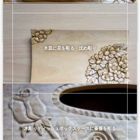
皿・鍋敷き・盆
2025年11月16日
木皿に花を彫る 沈め彫り
皿・鍋敷き・盆
2026年1月30日
木彫りティッシュボックスケースに薔薇を彫る