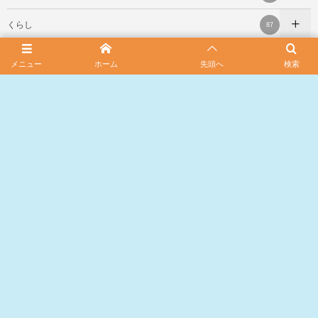
くらし
87
北海道の観光 お出かけ
61
メニュー
ホーム
先頭へ
検索
スポンサード リンク