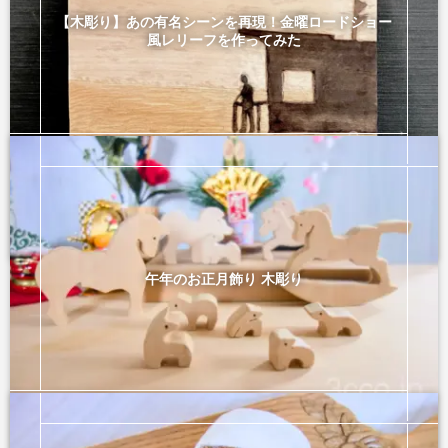
【木彫り】あの有名シーンを再現！金曜ロードショー
風レリーフを作ってみた
レリーフ
2026年2月25日
午年のお正月飾り 木彫り