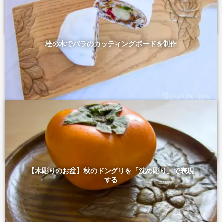
組み木
2026年1月30日
栓の木でバラのカッティングボードを制作
皿・鍋敷き・盆
2026年1月30日
【木彫りのお盆】秋のドングリを「沈め彫り」で表現
する