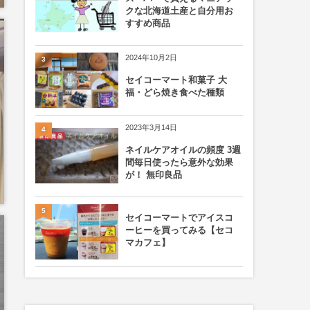
クな北海道土産と自分用お
すすめ商品
2024年10月2日
3
セイコーマート和菓子 大
福・どら焼き食べた種類
2023年3月14日
4
ネイルケアオイルの頻度 3週
間毎日使ったら意外な効果
が！ 無印良品
5
セイコーマートでアイスコ
ーヒーを買ってみる【セコ
マカフェ】