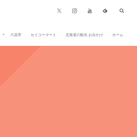
六花亭
セイコーマート
北海道の観光 お出かけ
ホーム
六花亭のお菓子、お食事など