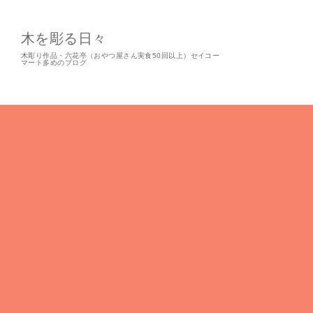
木を彫る日々
木彫り作品・六花亭（おやつ屋さん実食50回以上）セイコー
マート多めのブログ