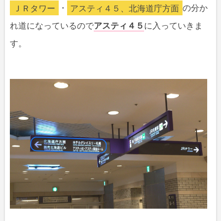
ＪＲタワー
・
アスティ４５、北海道庁方面
の分か
れ道になっているので
アスティ４５
に入っていきま
す。