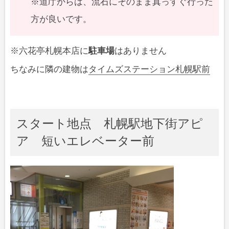
※道庁からは、流石にそのまま真っすぐ行った
方が良いです。
※六花亭札幌本店に
駐車場
はありません
ちなみに隣の建物は
タイムズステーション札幌駅前
スタート地点 札幌駅地下街アピ
ア 短いエレベーター前