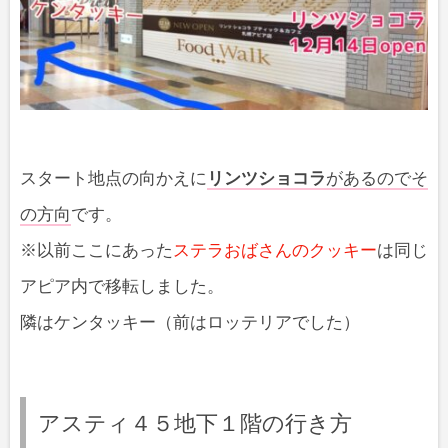
スタート地点の向かえに
リンツショコラ
があるのでそ
の方向
です。
※以前ここにあった
ステラおばさんのクッキー
は同じ
アピア内で移転しました。
隣はケンタッキー（前はロッテリアでした）
アスティ４５地下１階の行き方