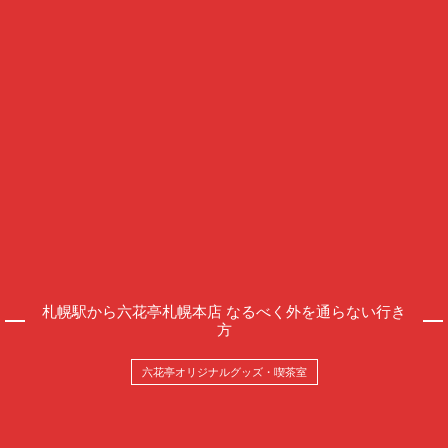
札幌駅から六花亭札幌本店 なるべく外を通らない行き
方
六花亭オリジナルグッズ・喫茶室