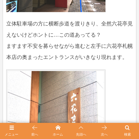
立体駐車場の方に横断歩道を渡りきり、全然六花亭見
えないけどホントに…この道あってる？
ますます不安を募らせながら進むと左手に六花亭札幌
本店の奥まったエントランスがいきなり現れます。
メニュー
前へ
ホーム
先頭へ
次へ
検索