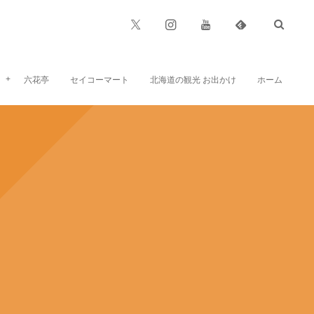
六花亭
セイコーマート
北海道の観光 お出かけ
ホーム
六花亭のお菓子、お食事など