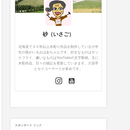
砂（いさご）
北海道で３０年以上木彫り作品を制作している小学
生の孫がいるおばあちゃんです。好きなものはホッ
ケフライ、嫌いなものはYouTubeの文字動画。主に
木彫作品、日々の雑記を更新していきます。六花亭
とセイコーマートが多めです。
スポンサード リンク