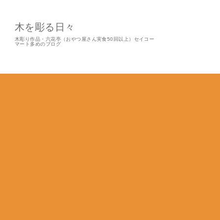
木を彫る日々
木彫り作品・六花亭（おやつ屋さん実食50回以上）セイコー
マート多めのブログ