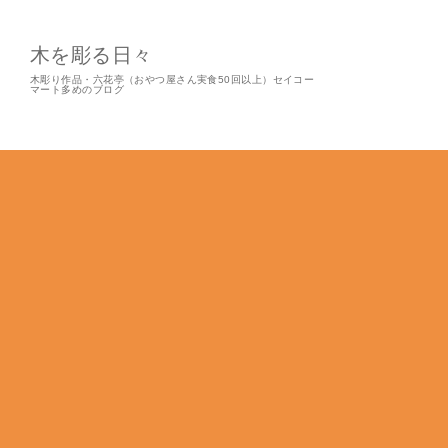
木を彫る日々
木彫り作品・六花亭（おやつ屋さん実食50回以上）セイコー
マート多めのブログ