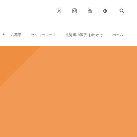
六花亭
セイコーマート
北海道の観光 お出かけ
ホーム
六花亭のお菓子、お食事など