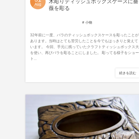
木彫りティッシュボックスケースに薔
Aug
薇を彫る
小物
32年前に一度、バラのティッシュボックスケースを彫ったことが
あります。当時はとても苦労したことを今でもはっきりと覚えて
います。 今回、手元に残っていたクラフトティッシュボックス大
を使い、再びバラを彫ることにしました。 彫ってる様子をショー
ト...
続きを読む