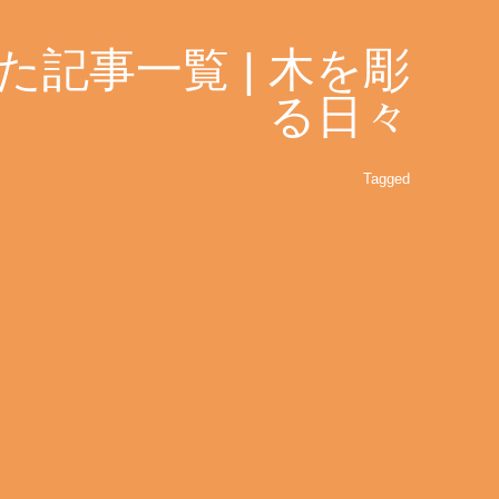
記事一覧 | 木を彫
る日々
Tagged