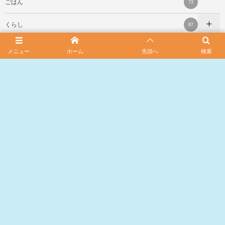
ごはん
73
くらし
87
北海道の観光 お出かけ
61
メニュー
ホーム
先頭へ
検索
スポンサード リンク