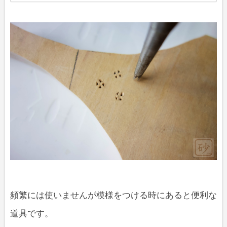
央の丸い所がとれないように気をつけました。 側
面は左右で図案が違っています。 背景は梨地刀を
使って模様をつけています。 ティッシュを入れる
引き戸があるので、板は切れていますが模様がく
っついて見えるように彫っていきました。 途中休
みながら彫っていたので2年くらいかかりました。
全面にあじさいがあり過ぎて、本当に飽きまし
た。今まで制作したティッシュケースの中で1番大
変でし…
頻繁には使いませんが模様をつける時にあると便利な
道具です。