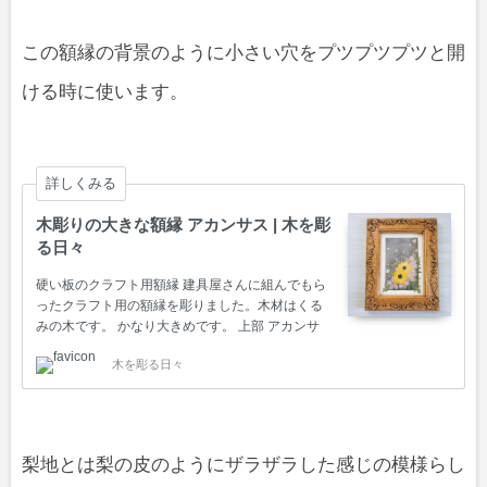
この額縁の背景のように小さい穴をプツプツプツと開
ける時に使います。
詳しくみる
木彫りの大きな額縁 アカンサス | 木を彫
る日々
硬い板のクラフト用額縁 建具屋さんに組んでもら
ったクラフト用の額縁を彫りました。木材はくる
みの木です。 かなり大きめです。 上部 アカンサ
ス柄の図案があったので、額縁のサイズにあわせ
木を彫る日々
て書き写し制作しました。 下部 板はくるみなので
硬く扱いづらかったです。内側のフチは自分で２
段に見えるように削りました。 地彫りは浅い石目
彫りにしておいて、その上から梨地刀（なしじと
う）という４つ穴をつける目打ちのような道具で
梨地とは梨の皮のようにザラザラした感じの模様らし
模様を付けています。 中に飾ってある花は、家の