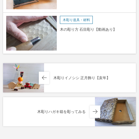
木彫り道具・材料
木の彫り方 石目彫り【動画あり】
木彫りイノシシ 正月飾り【亥年】
木彫りハガキ箱を彫ってみる