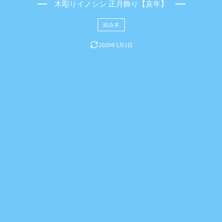
木彫りイノシシ 正月飾り【亥年】
組み木
2020年1月1日