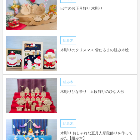
巳年のお正月飾り 木彫り
組み木
木彫りのクリスマス 雪だるまの組み木絵
組み木
木彫りひな祭り 五段飾りのひな人形
組み木
木彫り おしゃれな五月人形段飾りを作って
みた【組み木】