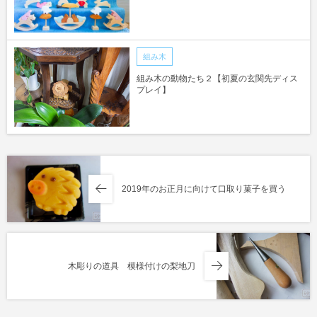
組み木
組み木の動物たち２【初夏の玄関先ディス
プレイ】
2019年のお正月に向けて口取り菓子を買う
木彫りの道具 模様付けの梨地刀