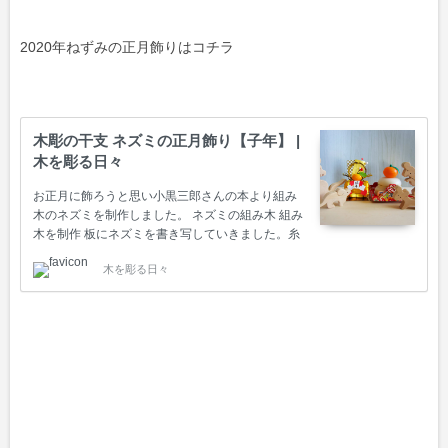
2020年ねずみの正月飾りはコチラ
木彫の干支 ネズミの正月飾り【子年】 |
木を彫る日々
お正月に飾ろうと思い小黒三郎さんの本より組み
木のネズミを制作しました。 ネズミの組み木 組み
木を制作 板にネズミを書き写していきました。糸
鋸でカットします。その後ヤスリをかけキノコと
木を彫る日々
木の実にウッドカラーを塗り完成です。 完成 題：
ネズミの家族 しっぽのところの木の実は、本には
ありませんでしたが勝手に付けてみました。サト
ウの鏡餅と合わせて玄関先に飾っています。 2022
年の干支、虎の組み木を作りました