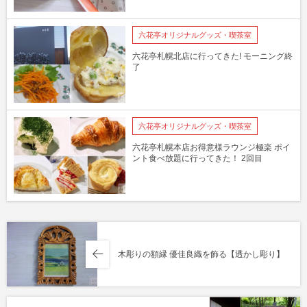
六花亭オリジナルグッズ・喫茶室
六花亭札幌北店に行ってきた! モーニング終
了
六花亭オリジナルグッズ・喫茶室
六花亭札幌本店お得意様ラウンジ極楽 ポイ
ント食べ放題に行ってきた！ 2回目
木彫りの額縁 優佳良織を飾る【透かし彫り】