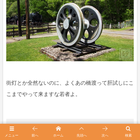
街灯とか全然ないのに、よくあの橋渡って肝試しにこ
こまでやって来ますな若者よ。
神居古潭 旧神居古潭駅舎
メニュー
前へ
ホーム
先頭へ
次へ
検索