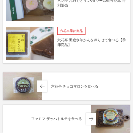
六花亭 おめでとう JRタワー20周年記念 特
別販売
六花亭季節商品
六花亭 黒糖水羊かんを凍らせて食べる【季
節商品】
六花亭 チョコマロンを食べる
ファミマ ザッハトルテを食べる