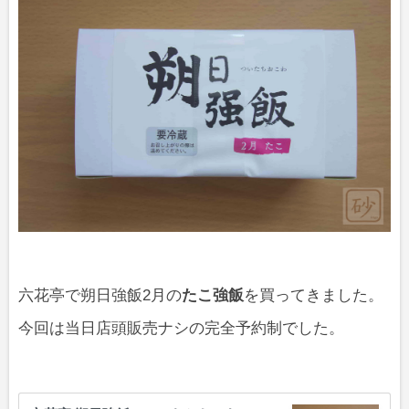
六花亭で朔日強飯2月の
たこ強飯
を買ってきました。
今回は当日店頭販売ナシの完全予約制でした。