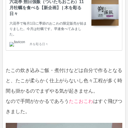
六花亭 朔日強飯（ついたちおこわ）11
月牡蠣を食べる【新企画】 | 木を彫る
日々
六花亭で毎月1日に季節のおこわの限定販売が始ま
りました。今月は牡蠣です。早速食べてみまし
た。
木を彫る日々
たこの炊き込みご飯・煮付けなどは自分で作るとなる
と、たこが柔らかく仕上がらないし色々工程が多く時
間も掛かるのでまずやる気が起きません。
なので手間がかかるであろう
たこおこわ
はすぐ飛びつ
きました。