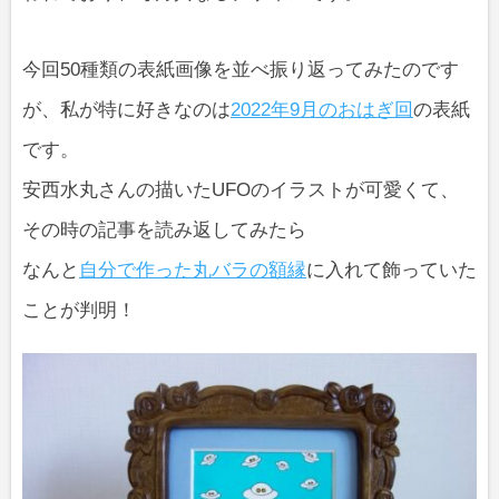
今回50種類の表紙画像を並べ振り返ってみたのです
が、私が特に好きなのは
2022年9月のおはぎ回
の表紙
です。
安西水丸さんの描いたUFOのイラストが可愛くて、
その時の記事を読み返してみたら
なんと
自分で作った丸バラの額縁
に入れて飾っていた
ことが判明！