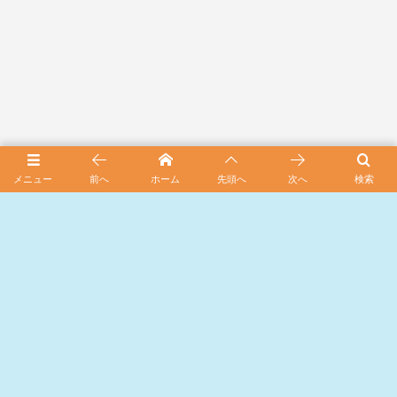
メニュー
前へ
ホーム
先頭へ
次へ
検索
カテゴリーから探す
木彫作品
314
木彫り道具・材料
21