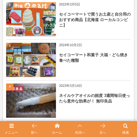
2022年3月5日
2
セイコーマートで買うお土産と自分用の
おすすめ商品【北海道 ローカルコンビ
ニ】
2024年10月2日
3
セイコーマート和菓子 大福・どら焼き
食べた種類
2023年3月14日
4
ネイルケアオイルの頻度 3週間毎日使っ
たら意外な効果が！ 無印良品
5
セイコーマートでアイスコーヒーを買っ
メニュー
前へ
ホーム
先頭へ
次へ
検索
てみる【セコマカフェ】