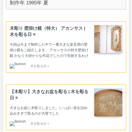
制作年 1995年 夏
木彫り 壁掛け鏡（特大） アカンサス |
木を彫る日々
今回は今まで制作した中で一番大きな姿見用の壁
掛け鏡をご紹介します。 アカンサスの特大壁掛け
鏡 かなり大掛かりな作品でしたので失敗するわけ
にはいかない！と、この鏡を制作する前に同じ柄
木を彫る日々
で額縁を制作していました。 額縁の図案を元に少
しアレンジして鏡に合うように製図し直しまし
た。 王家にありそうな鏡 ドリルで３２箇所板に穴
を開け糸のこで切り抜きましたが、板が巨大すぎ
て（１ｍ１３ｃｍ×４７ｃｍ×３ｃｍ）扱いが大変
【木彫り】大きなお盆を彫る | 木を彫る
でした。 鏡が入る部分を糸のこで切り抜くだけで
日々
何日もかかり、もぅ〜大変でした。全てを切り抜
くのに２ヶ月かかっています。 上部 前に制作した
大きなお盆に木彫りしました。いっぱい花を詰め
アカンサスの額縁を見ながら、彫り進めていきま
込みすぎて彫るのが大変でした
した。 厚み…
木を彫る日々