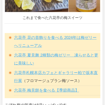
これまで食べた六花亭の梅スイーツ
六花亭 花の首飾りを食べる 2024年は梅ゼリー
へリニューアル
六花亭 夏見舞 2種類の梅ゼリー 凍らせると更
に美味しい
六花亭札幌本店カフェとギャラリー柏で坂本直
行展
（フロマージュブラン梅ソース）
六花亭 梅見餅を食べる【季節商品】