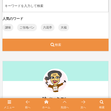
人気のワード
謎味
ご当地パン
六花亭
大福
検索
砂（いさご）
メニュー
前へ
ホーム
先頭へ
次へ
検索
北海道で３０年以上木彫り作品を制作している小学生の孫がいるおばあち