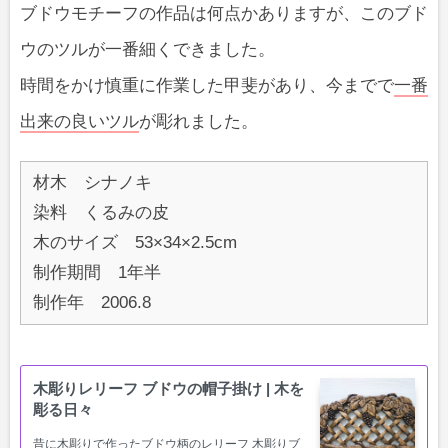
ブドウモチーフの作品は何点かありますが、このブド
ウのツルが一番細くできました。
時間をかけ慎重に作業した甲斐があり、今までで
一番
出来の良いツル
が彫れました。
材木 シナノキ
染料 くるみの皮
木のサイズ 53×34×2.5cm
制作期間 1年半
制作年 2006.8
木彫りレリーフ ブドウの帽子掛け | 木を
彫る日々
昔に木彫りで作ったブドウ柄のレリーフ 木彫りブ