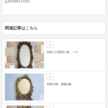
2018年11月3日
関連記事はこちら
鏡
木彫りの壁掛け鏡 バラ
鏡
木彫の鏡 薔薇2輪