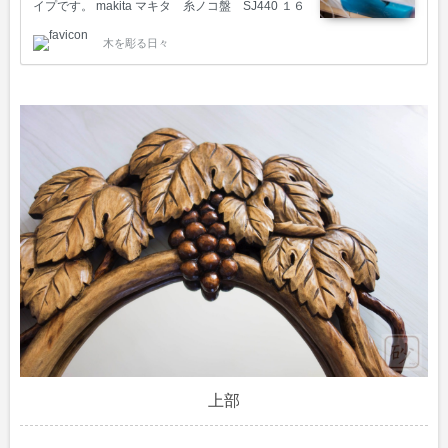
イプです。 makita マキタ 糸ノコ盤 SJ440 １６
年位前に知人より中古の糸のこを買い求めまし
木を彫る日々
た。使ってみるとアクセサリーや組み木などは難
なくカットすることが出来るのですが、大きな作
品はアームの部分がぶつかるのでこの糸のこでは
切り抜けません。古い機械だからか音もかなり響
きます。 糸鋸盤を使って板を切っているところで
す《画面上をクリックすると動画が再生します》
私が持っている糸のこ盤は刃を取り替える時に左
に動きますが、フリーアームの方が刃を取り替え
る時に上にあがるので、透かし模様をカットする
時などに作…
上部