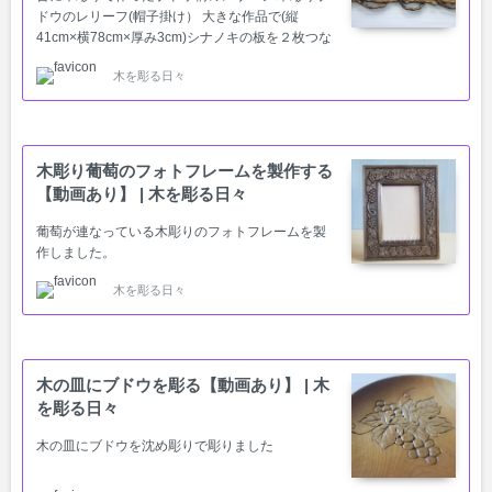
ドウのレリーフ(帽子掛け） 大きな作品で(縦
41cm×横78cm×厚み3cm)シナノキの板を２枚つな
ぎ合わせ1枚にして作りました。 まず、糸のこで
木を彫る日々
図案通りに切り抜くのが大変でした。格子の所を
切り抜くだけで1週間以上、糸のこの刃を何本も折
りやっとの思いで切り抜きました。 彫っている時
は板に格子の感じを出すのに苦労したのと、上下
に張っているブドウのつるが細く折れてしまいそ
木彫り葡萄のフォトフレームを製作する
うなので最後に注意しながら仕上げました。 本に
【動画あり】 | 木を彫る日々
は、まだまだ細くつるが彫られていましたがこれ
以上は無理でした。 美味しそうなブドウがたわわ
葡萄が連なっている木彫りのフォトフレームを製
に実っている様子を表現したつもりです。制作期
作しました。
間も…
木を彫る日々
木の皿にブドウを彫る【動画あり】 | 木
を彫る日々
木の皿にブドウを沈め彫りで彫りました