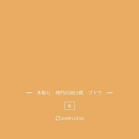
木彫り 楕円の掛け鏡 ブドウ
鏡
2018年11月3日