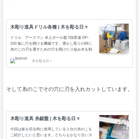
木彫り道具ドリル各種 | 木を彫る日々
ドリル アースマン 卓上ボール盤 5段変速 DP-
200 板に穴を開ける機械です。透かし彫りの時に
糸のこの刃を通すための穴を開けたり組み木を制
作する時に目や口の所に穴を開けるのに使ってい
木を彫る日々
ます。ずっと手動のドリルしか家に無かったので
すが18年前にホームセンターで購入しました。
《ドリルで穴を開けてる動画 画面上をクリック
すると動画が再生します》 板を置いてレバーを回
すとドリルが下がってくるので調節して穴を開け
そして糸のこでその穴に刃を入れカットしています。
ます。実際使う時は毎回ドリルで試し抜きをし
て、ドリルの刃のサイズが合っているか確かめて
います。 糸のこの刃を通すための穴を開ける時は
台に直接板を乗せドリルで穴を開けます。組み木
や穴の形を活か…
木彫り道具 糸鋸盤 | 木を彫る日々
今回は板を切る時に使用している２台の糸のこを
ご紹介したいと思います。どちらもかなり古いタ