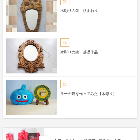
鏡
木彫りの鏡 ひまわり
鏡
木彫りの鏡 基礎作品
鏡
ラーの鏡を作ってみた【木彫り】