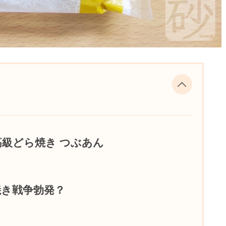
高級どら焼き つぶあん
焼き戦争勃発？