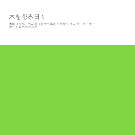
木を彫る日々
木彫り作品・六花亭（おやつ屋さん実食50回以上）セイコー
マート多めのブログ