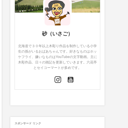
砂（いさご）
北海道で３０年以上木彫り作品を制作している小学
生の孫がいるおばあちゃんです。好きなものはホッ
ケフライ、嫌いなものはYouTubeの文字動画。主に
木彫作品、日々の雑記を更新していきます。六花亭
とセイコーマートが多めです。
スポンサード リンク