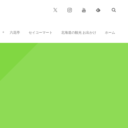
六花亭
セイコーマート
北海道の観光 お出かけ
ホーム
六花亭のお菓子、お食事など