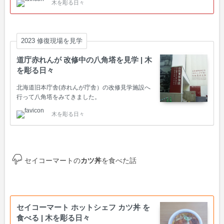
木を彫る日々
2023 修復現場を見学
道庁赤れんが 改修中の八角塔を見学 | 木
を彫る日々
北海道旧本庁舎(赤れんが庁舎）の改修見学施設へ
行って八角塔をみてきました。
木を彫る日々
セイコーマートの
カツ丼
を食べた話
セイコーマート ホットシェフ カツ丼 を
食べる | 木を彫る日々