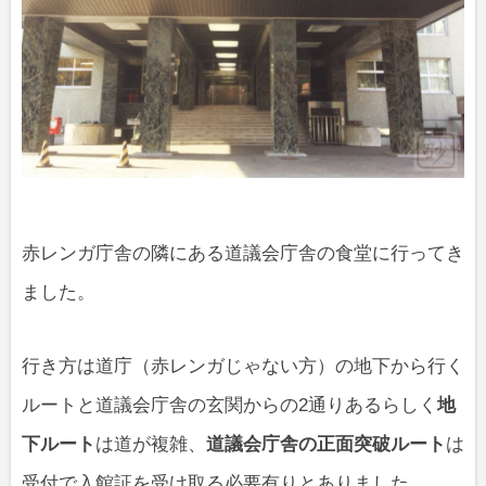
赤レンガ庁舎の隣にある道議会庁舎の食堂に行ってき
ました。
行き方は道庁（赤レンガじゃない方）の地下から行く
ルートと道議会庁舎の玄関からの2通りあるらしく
地
下ルート
は道が複雑、
道議会庁舎の正面突破ルート
は
受付で入館証を受け取る必要有りとありました。