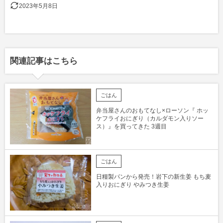
2023年5月8日
関連記事はこちら
ごはん
弁当屋さんのおもてなし×ローソン『 ホッ
ケフライおにぎり（カルダモン入りソー
ス）』を買ってきた 3週目
ごはん
日糧製パンから発売！岩下の新生姜 もち麦
入りおにぎり やみつき生姜