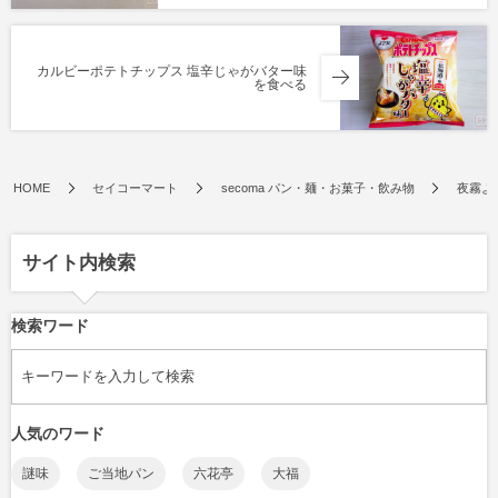
カルビーポテトチップス 塩辛じゃがバター味
を食べる
HOME
セイコーマート
secoma パン・麺・お菓子・飲み物
夜霧よ
サイト内検索
検索ワード
人気のワード
謎味
ご当地パン
六花亭
大福