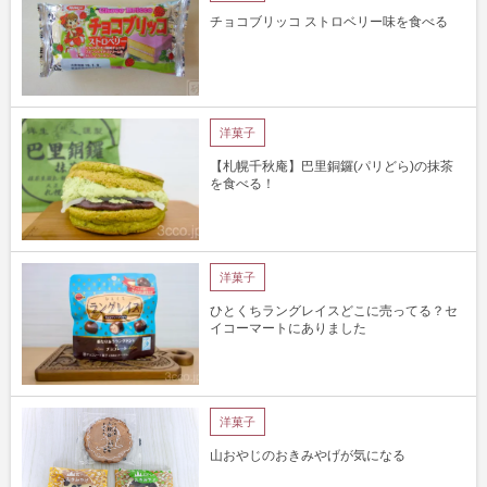
チョコブリッコ ストロベリー味を食べる
洋菓子
【札幌千秋庵】巴里銅鑼(パリどら)の抹茶
を食べる！
洋菓子
ひとくちラングレイスどこに売ってる？セ
イコーマートにありました
洋菓子
山おやじのおきみやげが気になる