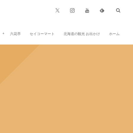
六花亭
セイコーマート
北海道の観光 お出かけ
ホーム
六花亭のお菓子、お食事など