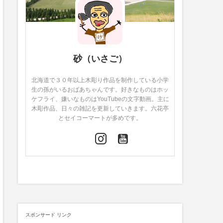
砂（いさご）
北海道で３０年以上木彫り作品を制作している小学
生の孫がいるおばあちゃんです。好きなものはホッ
ケフライ、嫌いなものはYouTubeの文字動画。主に
木彫作品、日々の雑記を更新していきます。六花亭
とセイコーマートが多めです。
スポンサード リンク