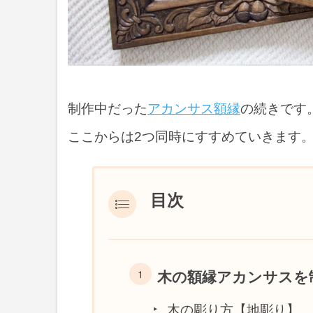
制作中だった
アカンサス額縁
の続きです
ここからは2つ同時にすすめていきます
目次
木の額縁アカンサスを
木の彫り方【地彫り】