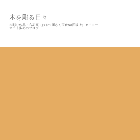
木を彫る日々
木彫り作品・六花亭（おやつ屋さん実食50回以上）セイコー
マート多めのブログ