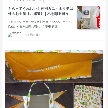
もらってうれしい！紋別カニ・ホタテ以
外のお土産【北海道】 | 木を彫る日々
これまでのオホーツク紋別土産いろいろ。カニの
爪ぬいぐるみは売れ切れ→4月9日再開
木を彫る日々