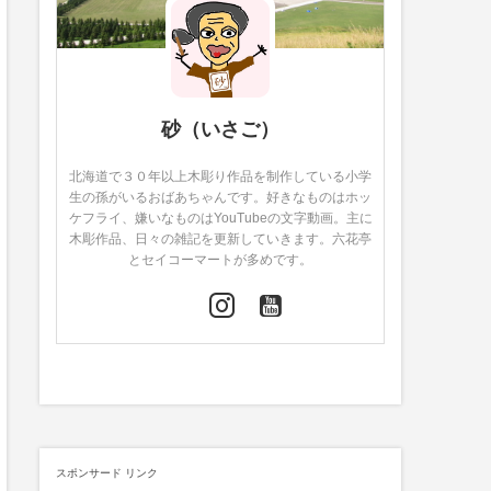
砂（いさご）
北海道で３０年以上木彫り作品を制作している小学
生の孫がいるおばあちゃんです。好きなものはホッ
ケフライ、嫌いなものはYouTubeの文字動画。主に
木彫作品、日々の雑記を更新していきます。六花亭
とセイコーマートが多めです。
スポンサード リンク