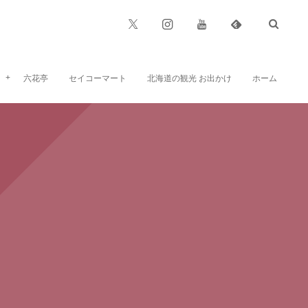
六花亭
セイコーマート
北海道の観光 お出かけ
ホーム
六花亭のお菓子、お食事など