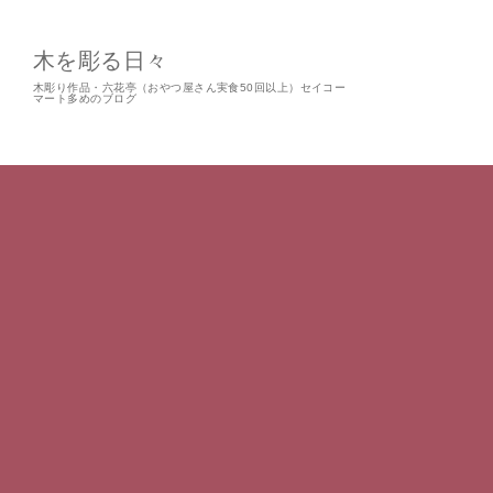
木を彫る日々
木彫り作品・六花亭（おやつ屋さん実食50回以上）セイコー
マート多めのブログ