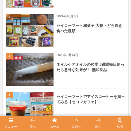
2024年10月2日
3
セイコーマート和菓子 大福・どら焼き
食べた種類
2023年3月14日
4
ネイルケアオイルの頻度 3週間毎日使っ
たら意外な効果が！ 無印良品
5
セイコーマートでアイスコーヒーを買っ
てみる【セコマカフェ】
メニュー
前へ
ホーム
先頭へ
次へ
検索