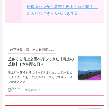
日糧製パンから発売！岩下の新生姜 もち
麦入りおにぎり やみつき生姜
岩下社長を探し出す難易度⭐︎⭐︎⭐︎
芝ざくら滝上公園へ行ってきた【滝上の
芝桜】 | 木を彫る日々
滝上町へ芝桜を見に行ってきました。山肌一面ピ
ンク！滝上のお土産は月のチーズと七面鳥ラーメ
ンがオススメ
木を彫る日々