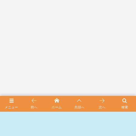
スポンサード リンク
メニュー
前へ
ホーム
先頭へ
次へ
検索