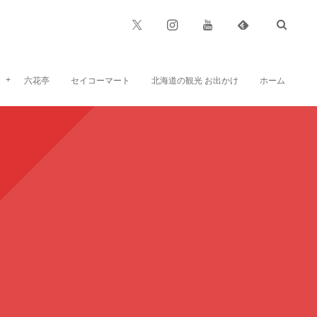
六花亭
セイコーマート
北海道の観光 お出かけ
ホーム
六花亭のお菓子、お食事など