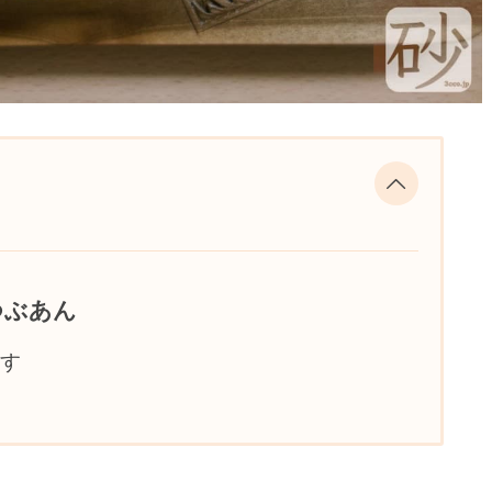
つぶあん
す