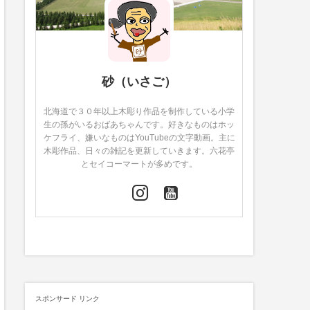
砂（いさご）
北海道で３０年以上木彫り作品を制作している小学
生の孫がいるおばあちゃんです。好きなものはホッ
ケフライ、嫌いなものはYouTubeの文字動画。主に
木彫作品、日々の雑記を更新していきます。六花亭
とセイコーマートが多めです。
スポンサード リンク