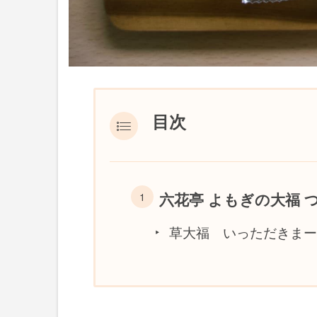
目次
六花亭 よもぎの大福 
草大福 いっただきまー