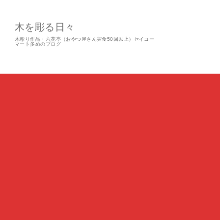
木を彫る日々
木彫り作品・六花亭（おやつ屋さん実食50回以上）セイコー
マート多めのブログ