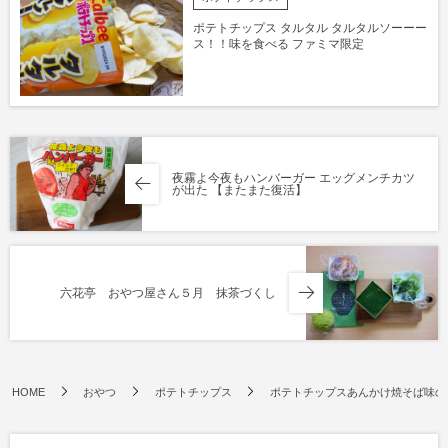
ポテトチップス タルタル タルタルソーーー
ス！！味を食べる ファミマ限定
夜霧よ今夜もハンバーガー エッグメンチカツ
が出た 【またまた復活】
六花亭 おやつ屋さん５月 抹茶づくし
HOME
おやつ
ポテトチップス
ポテトチップスあんかけ焼そば味の