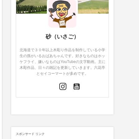
砂（いさご）
北海道で３０年以上木彫り作品を制作している小学
生の孫がいるおばあちゃんです。好きなものはホッ
ケフライ、嫌いなものはYouTubeの文字動画。主に
木彫作品、日々の雑記を更新していきます。六花亭
とセイコーマートが多めです。
スポンサード リンク