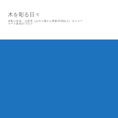
木を彫る日々
木彫り作品・六花亭（おやつ屋さん実食50回以上）セイコー
マート多めのブログ