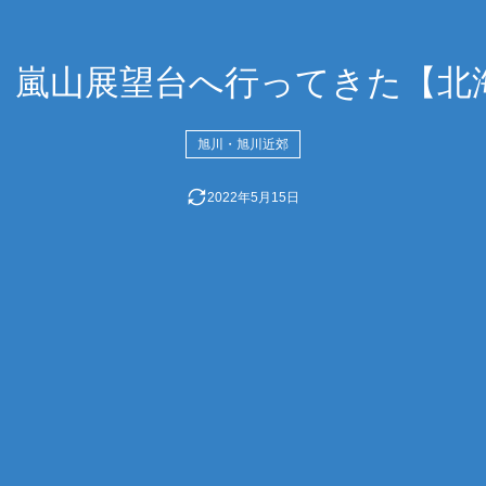
 嵐山展望台へ行ってきた【北
旭川・旭川近郊
2022年5月15日