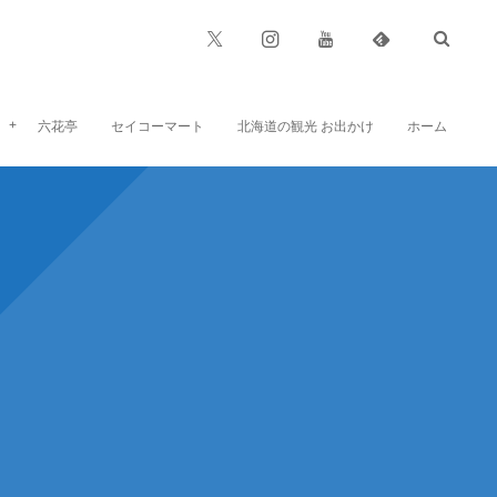
六花亭
セイコーマート
北海道の観光 お出かけ
ホーム
六花亭のお菓子、お食事など