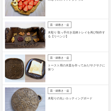
皿・鍋敷き・盆
木彫り 取っ手付き花柄トレイを再び制作す
る【リベンジ】
皿・鍋敷き・盆
トースト用の木皿を作ってみた!サクサクに
保つ
皿・鍋敷き・盆
木彫りの丸いカッティングボード