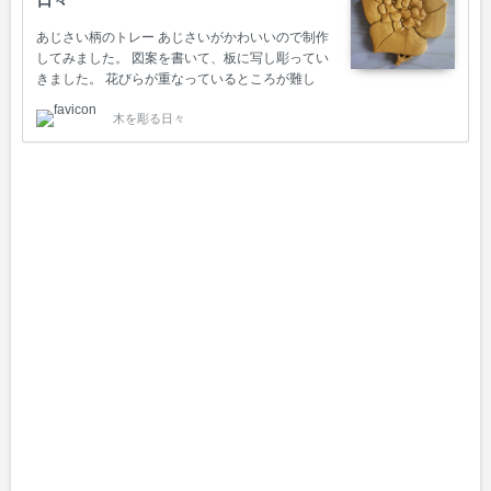
あじさい柄のトレー あじさいがかわいいので制作
してみました。 図案を書いて、板に写し彫ってい
きました。 花びらが重なっているところが難し
く、気をつけて彫りました。 やしゃ玉煮出し中 彫
木を彫る日々
り終わり、キレイにサンドペーパーで磨いていま
す。 色は、やしゃ玉の実を煮出した液を塗料とし
て使いました。 ニスを1週間に渡り3度塗り、完
成。 急須を置くのにしっくりいくサイズで使い勝
手が良く気に入ってます。 材木 シナノキ染料 や
しゃ玉木のサイズ 18×16×1.5cm制作期間 1ヶ月
制作年 2019.5 あじさいブローチ、木彫り作品など
ラクマisagoショップに出品中です。