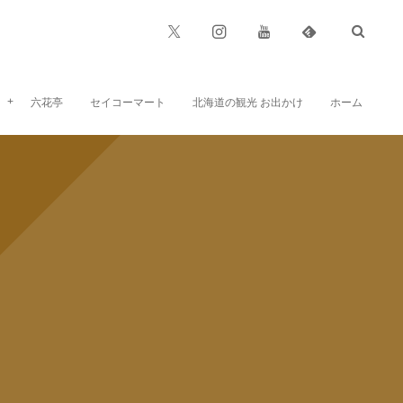
六花亭
セイコーマート
北海道の観光 お出かけ
ホーム
六花亭のお菓子、お食事など