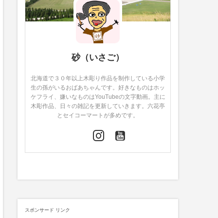
砂（いさご）
北海道で３０年以上木彫り作品を制作している小学
生の孫がいるおばあちゃんです。好きなものはホッ
ケフライ、嫌いなものはYouTubeの文字動画。主に
木彫作品、日々の雑記を更新していきます。六花亭
とセイコーマートが多めです。
スポンサード リンク