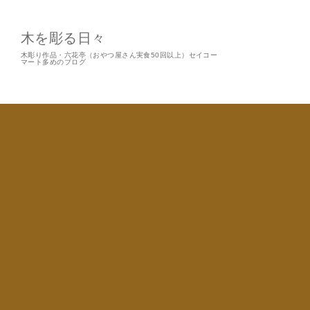
木を彫る日々
木彫り作品・六花亭（おやつ屋さん実食50回以上）セイコー
マート多めのブログ