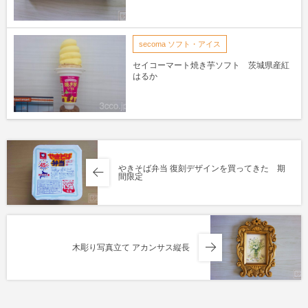
secoma ソフト・アイス
セイコーマート焼き芋ソフト 茨城県産紅
はるか
やきそば弁当 復刻デザインを買ってきた 期
間限定
木彫り写真立て アカンサス縦長