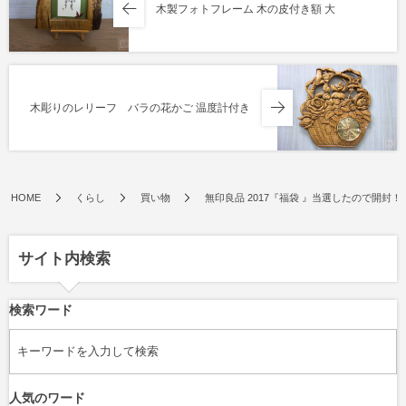
木製フォトフレーム 木の皮付き額 大
木彫りのレリーフ バラの花かご 温度計付き
HOME
くらし
買い物
無印良品 2017『福袋 』当選したので開封！M
サイト内検索
検索ワード
人気のワード