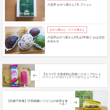
六花亭 おやつ屋さん7月 ブリュレ
おやつ屋さん・ケーキ屋さん
六花亭おやつ屋さん9月は2年振り おはぎ詰
め合わせ
【セコマ】北海道初山別産ハスカップのシャ
ーベットバーのパッケージがリニューアル！
【札幌千秋庵】巴里銅鑼(パリどら)の抹茶を食
べる！