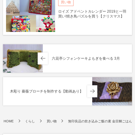
買い物
ロイズ アドベントカレンダー 2019と一羽
買い!焼き鳥パズルを買う【クリスマス】
六花亭シフォンケーキよもぎを食べる 3月
木彫り 薔薇ブローチを制作する【動画あり】
HOME
くらし
買い物
無印良品の炊き込みご飯の素 金目鯛ごはん