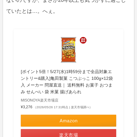
ないのですが、まさか20年以上も気づかずに過ごし
ていたとは…。へぇ。
[ポイント5倍！5/27(水)1時59分まで全品対象エ
ントリー&購入]亀田製菓 こつぶっこ 100g×12袋
入 メーカー 問屋直送｜ 送料無料 お菓子 おつま
み せんべい 袋 米菓 揚げあられ
MISONOYA楽天市場店
¥3,276
（2026/05/26 17:31時点 | 楽天市場調べ）
Amazon
楽天市場