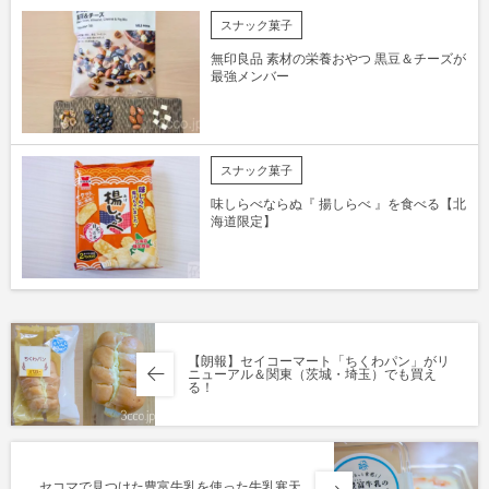
スナック菓子
無印良品 素材の栄養おやつ 黒豆＆チーズが
最強メンバー
スナック菓子
味しらべならぬ『 揚しらべ 』を食べる【北
海道限定】
【朗報】セイコーマート「ちくわパン」がリ
ニューアル＆関東（茨城・埼玉）でも買え
る！
セコマで見つけた豊富牛乳を使った牛乳寒天